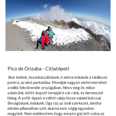
Pico de Orizaba - Citlatépetl
3kor kelünk, összekászálódunk, é sietve indulunk a találkozó
pontra, az alsó parkolóba. Mondjuk nagyon sietni nem lehet
a millió fekvőrendőr országában. Nincs még öt, mikor
odaérünk, ütött-kopott terepjáró vár ránk, és dermesztő
hideg. A sofőr éppen a váltót rakja össze valami kulccsal.
Bevágódunk, indulunk. Úgy ráz az ósdi szerkezet, mintha
minden pillanatban szét akarna esni, végig egyesben
megyünk. Nem emlékeztem, hogy ennyire gáz lett volna az