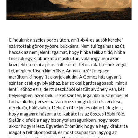
Elindulunk a széles poros úton, amit 4x4-es autók kerekei
szántottak göröngyösre, buckásra. Nem túl izgalmas az út,
hacsak az nem jelent izgalmat, hogy hiába telik az idő, hiába
tesszük egyik lábunkat a másik után, valahogy nem akar
közelebb kerülni a piros folt. két és fél óra alatt érünk végül
fel, meglehetősen kimerülve. Annyira azért mégsem
merültem ki, hogy itt akarjak aludni. A Gomez ház ugyanis
szintén csak egy bivakház, bár sokkal barátságosabb, mint a
lenti. Kőház ez is, de itt deszkából készült alvóhely van, két
helyiségben, azon belül is két szinten, legalább húsz ember el
tudna aludni, persze ha van hozzá megfelelő felszerelése,
derékalja, hálózsákja. Délután ötre jár, és olyan hideg lett,
hogy magamra húzom a tollkabátot is az összes többi fölé.
Sietünk lefelé a nagy bizonytalanságunkban, hogy most
akkor hogy is lesz. Egyetlen örömünk, hogy a hegy kitakarta
magát a felhőköntösből, és most csupaszon ragyog az