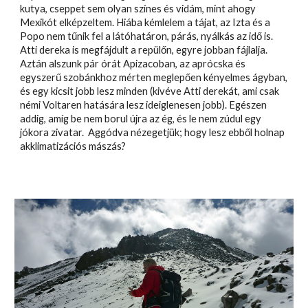
kutya, cseppet sem olyan színes és vidám, mint ahogy
Mexikót elképzeltem. Hiába kémlelem a tájat, az Izta és a
Popo nem tűnik fel a látóhatáron, párás, nyálkás az idő is.
Atti dereka is megfájdult a repülőn, egyre jobban fájlalja.
Aztán alszunk pár órát Apizacoban, az aprócska és
egyszerű szobánkhoz mérten meglepően kényelmes ágyban,
és egy kicsit jobb lesz minden (kivéve Atti derekát, ami csak
némi Voltaren hatására lesz ideiglenesen jobb). Egészen
addig, amíg be nem borul újra az ég, és le nem zúdul egy
jókora zivatar. Aggódva nézegetjük; hogy lesz ebből holnap
akklimatizációs mászás?