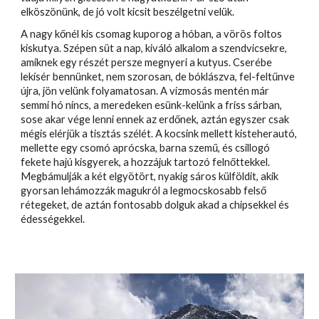
elköszönünk, de jó volt kicsit beszélgetni velük.
A nagy kőnél kis csomag kuporog a hóban, a vörös foltos
kiskutya. Szépen süt a nap, kiváló alkalom a szendvicsekre,
amiknek egy részét persze megnyeri a kutyus. Cserébe
lekísér bennünket, nem szorosan, de bóklászva, fel-feltűnve
újra, jön velünk folyamatosan. A vízmosás mentén már
semmi hó nincs, a meredeken esünk-kelünk a friss sárban,
sose akar vége lenni ennek az erdőnek, aztán egyszer csak
mégis elérjük a tisztás szélét. A kocsink mellett kisteherautó,
mellette egy csomó aprócska, barna szemű, és csillogó
fekete hajú kisgyerek, a hozzájuk tartozó felnőttekkel.
Megbámulják a két elgyötört, nyakig sáros külföldit, akik
gyorsan lehámozzák magukról a legmocskosabb felső
rétegeket, de aztán fontosabb dolguk akad a chipsekkel és
édességekkel.