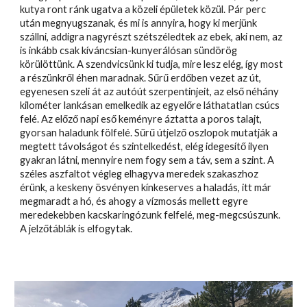
kutya ront ránk ugatva a közeli épületek közül. Pár perc
után megnyugszanak, és mi is annyira, hogy ki merjünk
szállni, addigra nagyrészt szétszéledtek az ebek, aki nem, az
is inkább csak kíváncsian-kunyerálósan sündörög
körülöttünk. A szendvicsünk ki tudja, mire lesz elég, így most
a részünkről éhen maradnak. Sűrű erdőben vezet az út,
egyenesen szeli át az autóút szerpentinjeit, az első néhány
kilométer lankásan emelkedik az egyelőre láthatatlan csúcs
felé. Az előző napi eső keményre áztatta a poros talajt,
gyorsan haladunk fölfelé. Sűrű útjelző oszlopok mutatják a
megtett távolságot és szintelkedést, elég idegesítő ilyen
gyakran látni, mennyire nem fogy sem a táv, sem a szint. A
széles aszfaltot végleg elhagyva meredek szakaszhoz
érünk, a keskeny ösvényen kínkeserves a haladás, itt már
megmaradt a hó, és ahogy a vízmosás mellett egyre
meredekebben kacskaringózunk felfelé, meg-megcsúszunk.
A jelzőtáblák is elfogytak.