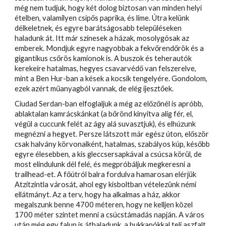
még nem tudjuk, hogy két dolog biztosan van minden helyi
ételben, valamilyen csípős paprika, és lime. Útra kelünk
délkeletnek, és egyre barátságosabb településeken
haladunk át. Itt már színesek a házak, mosolygósak az
emberek. Mondjuk egyre nagyobbak a fekvőrendőrök és a
gigantikus csőrös kamionok is. A buszok és teherautók
kerekeire hatalmas, hegyes csavarvédő van felszerelve,
mint a Ben Hur-ban a kések a kocsik tengelyére. Gondolom,
ezek azért műanyagból vannak, de elég ijesztőek.
Ciudad Serdan-ban elfoglaljuk a még az előzőnél is apróbb,
ablaktalan kamrácskánkat (a bőrönd kinyitva alig fér, el,
végül a cuccunk felét az ágy alá suvasztjuk), és elhúzunk
megnézni a hegyet. Persze látszott már egész úton, először
csak halvány körvonalként, hatalmas, szabályos kúp, később
egyre élesebben, a kis gleccsersapkával a csúcsa körül, de
most elindulunk dél felé, és megpróbáljuk megkeresni a
trailhead-et. A főútról balra fordulva hamarosan elérjük
Atzitzintla városát, ahol egy kisboltban vételezünk némi
ellátmányt. Az a terv, hogy ha alkalmas a ház, akkor
megalszunk benne 4700 méteren, hogy ne kelljen közel
1700 méter szintet menni a csúcstámadás napján. A város
után még egy falun is áthaladunk, a bukkanókkal teli aszfalt