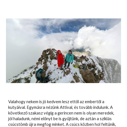
Valahogy nekem is jó kedvem lesz ettől az embertől a
kutyáival. Egymásra nézünk Attival, és tovább indulunk. A
következő szakasz végig a gerincen nem is olyan meredek,
jól haladunk, némi előnyt be is gyűjtünk, de aztán a sziklás
csúcstömb újra megfog minket. A csúcs közben hol feltűnik,