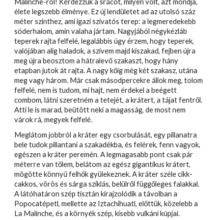
Malinche-ról! Kérdezzük a srácot, milyen volt, azt mondja,
élete legszebb élménye. Ez új lendületet ad az utolsó száz
méter szinthez, ami igazi szívatós terep: a legmeredekebb
sóderhalom, amin valaha jártam. Nagyjából négykézláb
teperek rajta felfelé, legalábbis úgy érzem, hogy teperek,
valójában alig haladok, a szívem majd kiszakad, fejben újra
meg újra beosztom a hátralevő szakaszt, hogy hány
etapban jutok át rajta. A nagy kőig még két szakasz, utána
meg vagy három. Már csak másodpercekre állok meg, tolom
felfelé, nem is tudom, mi hajt, nem érdekel a beégett
combom, látni szeretném a tetejét, a krátert, a tájat fentről.
Atti le is marad, beütött neki a magasság, de most nem
várok rá, megyek felfelé.
Meglátom jobbról a kráter egy csorbulását, egy pillanatra
bele tudok pillantani a szakadékba, és felérek, fenn vagyok,
egészen a kráter peremén. A legmagasabb pont csak pár
méterre van tőlem, belátom az egész gigantikus krátert,
mögötte könnyű felhők gyülekeznek. A kráter széle cikk-
cakkos, vörös és sárga sziklás, belülről függőleges falakkal.
A látóhatáron szép tisztán kirajzolódik a távolban a
Popocatépetl, mellette az Iztachihuatl, előttük, közelebb a
La Malinche, és a környék szép, kisebb vulkáni kúpjai.