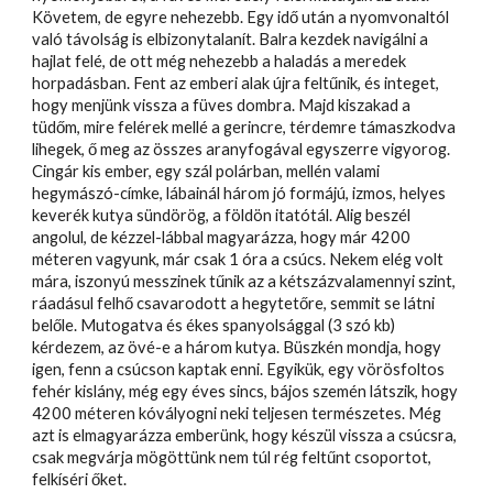
Követem, de egyre nehezebb. Egy idő után a nyomvonaltól
való távolság is elbizonytalanít. Balra kezdek navigálni a
hajlat felé, de ott még nehezebb a haladás a meredek
horpadásban. Fent az emberi alak újra feltűnik, és integet,
hogy menjünk vissza a füves dombra. Majd kiszakad a
tüdőm, mire felérek mellé a gerincre, térdemre támaszkodva
lihegek, ő meg az összes aranyfogával egyszerre vigyorog.
Cingár kis ember, egy szál polárban, mellén valami
hegymászó-címke, lábainál három jó formájú, izmos, helyes
keverék kutya sündörög, a földön itatótál. Alig beszél
angolul, de kézzel-lábbal magyarázza, hogy már 4200
méteren vagyunk, már csak 1 óra a csúcs. Nekem elég volt
mára, iszonyú messzinek tűnik az a kétszázvalamennyi szint,
ráadásul felhő csavarodott a hegytetőre, semmit se látni
belőle. Mutogatva és ékes spanyolsággal (3 szó kb)
kérdezem, az övé-e a három kutya. Büszkén mondja, hogy
igen, fenn a csúcson kaptak enni. Egyikük, egy vörösfoltos
fehér kislány, még egy éves sincs, bájos szemén látszik, hogy
4200 méteren kóvályogni neki teljesen természetes. Még
azt is elmagyarázza emberünk, hogy készül vissza a csúcsra,
csak megvárja mögöttünk nem túl rég feltűnt csoportot,
felkíséri őket.