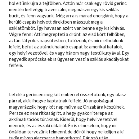
hol eltűnik újra a tejfölben. Aztán már csak egy rövid gerinc
mentén kell végig traverzálni, megmászni egy kis sziklás
bucit, és fenn vagyunk. Még arra is marad energiánk, hogy a
kerülő csapás helyett direktben másszuk meg a
sziklatömböt. Így havasan azért van benne egy kis kihívás.
Végre fenn! Atti megrepteti a drónt, az első kört felhőben,
aztán fátyolos napsütésben, fotózunk, és mire elindulunk
lefelé, befut az utánuk haladó csapat is: amerikai fiatalok,
egy helyi vezetővel, és vagy három nagy testű kutyával. Egy
negyedik aprócska eb is ügyesen veszi a sziklás akadályokat
felfelé.
Lefelé a gerincen még két emberrel összefutunk, egy olasz
párral, akik lihegve kaptatnak felfelé. Jó angolsággal
magyarázzák, hogy két nap múlva az Orizabára készülnek.
Persze ez nem ritkaság itt, a hegy gyakori terepe az
akklimatizációs túráknak. Kiderül, hogy helyi vezetővel
mennek, és az északi oldalról. Én is elmesélem, hogy mi
önállóan tervezünk felmenni, de délről, hogy ne kelljen a ki
tudja milyen gleccserre hagyatkozni. Pár szó után