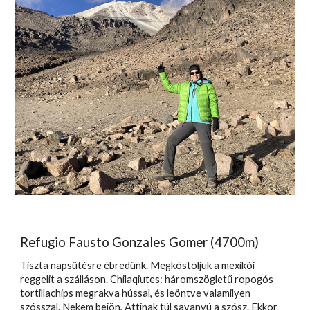
Refugio Fausto Gonzales Gomer (4700m)
Tiszta napsütésre ébredünk. Megkóstoljuk a mexikói
reggelit a szálláson. Chilaqiutes: háromszögletű ropogós
tortillachips megrakva hússal, és leöntve valamilyen
szósszal. Nekem bejön, Attinak túl savanyú a szósz. Ekkor