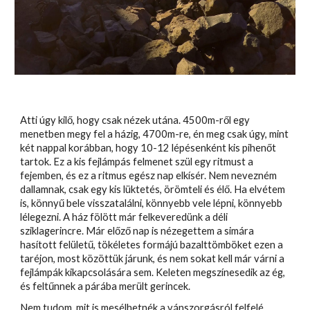
Atti úgy kilő, hogy csak nézek utána. 4500m-ről egy
menetben megy fel a házig, 4700m-re, én meg csak úgy, mint
két nappal korábban, hogy 10-12 lépésenként kis pihenőt
tartok. Ez a kis fejlámpás felmenet szül egy ritmust a
fejemben, és ez a ritmus egész nap elkísér. Nem nevezném
dallamnak, csak egy kis lüktetés, örömteli és élő. Ha elvétem
is, könnyű bele visszatalálni, könnyebb vele lépni, könnyebb
lélegezni. A ház fölött már felkeveredünk a déli
sziklagerincre. Már előző nap is nézegettem a simára
hasított felületű, tökéletes formájú bazalttömböket ezen a
taréjon, most közöttük járunk, és nem sokat kell már várni a
fejlámpák kikapcsolására sem. Keleten megszínesedik az ég,
és feltűnnek a párába merült gerincek.
Nem tudom, mit is mesélhetnék a vánszorgásról felfelé.