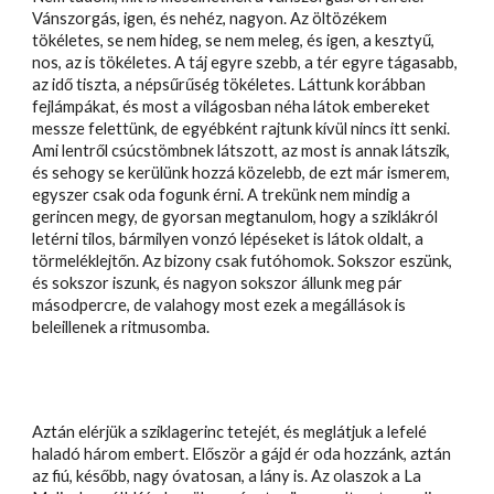
Vánszorgás, igen, és nehéz, nagyon. Az öltözékem
tökéletes, se nem hideg, se nem meleg, és igen, a kesztyű,
nos, az is tökéletes. A táj egyre szebb, a tér egyre tágasabb,
az idő tiszta, a népsűrűség tökéletes. Láttunk korábban
fejlámpákat, és most a világosban néha látok embereket
messze felettünk, de egyébként rajtunk kívül nincs itt senki.
Ami lentről csúcstömbnek látszott, az most is annak látszik,
és sehogy se kerülünk hozzá közelebb, de ezt már ismerem,
egyszer csak oda fogunk érni. A trekünk nem mindig a
gerincen megy, de gyorsan megtanulom, hogy a sziklákról
letérni tilos, bármilyen vonzó lépéseket is látok oldalt, a
törmeléklejtőn. Az bizony csak futóhomok. Sokszor eszünk,
és sokszor iszunk, és nagyon sokszor állunk meg pár
másodpercre, de valahogy most ezek a megállások is
beleillenek a ritmusomba.
Aztán elérjük a sziklagerinc tetejét, és meglátjuk a lefelé
haladó három embert. Először a gájd ér oda hozzánk, aztán
az fiú, később, nagy óvatosan, a lány is. Az olaszok a La