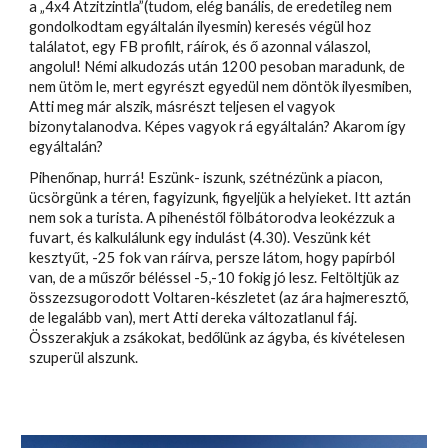
a „4x4 Atzitzintla”(tudom, elég banális, de eredetileg nem
gondolkodtam egyáltalán ilyesmin) keresés végül hoz
találatot, egy FB profilt, ráírok, és ő azonnal válaszol,
angolul! Némi alkudozás után 1200 pesoban maradunk, de
nem ütöm le, mert egyrészt egyedül nem döntök ilyesmiben,
Atti meg már alszik, másrészt teljesen el vagyok
bizonytalanodva. Képes vagyok rá egyáltalán? Akarom így
egyáltalán?
Pihenőnap, hurrá! Eszünk- iszunk, szétnézünk a piacon,
ücsörgünk a téren, fagyizunk, figyeljük a helyieket. Itt aztán
nem sok a turista. A pihenéstől fölbátorodva leokézzuk a
fuvart, és kalkulálunk egy indulást (4.30). Veszünk két
kesztyűt, -25 fok van ráírva, persze látom, hogy papírból
van, de a műszőr béléssel -5,-10 fokig jó lesz. Feltöltjük az
összezsugorodott Voltaren-készletet (az ára hajmeresztő,
de legalább van), mert Atti dereka változatlanul fáj.
Összerakjuk a zsákokat, bedőlünk az ágyba, és kivételesen
szuperül alszunk.