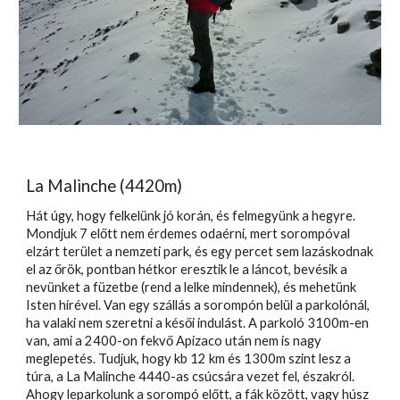
La Malinche (4420m)
Hát úgy, hogy felkelünk jó korán, és felmegyünk a hegyre.
Mondjuk 7 előtt nem érdemes odaérni, mert sorompóval
elzárt terület a nemzeti park, és egy percet sem lazáskodnak
el az őrök, pontban hétkor eresztik le a láncot, bevésik a
nevünket a füzetbe (rend a lelke mindennek), és mehetünk
Isten hírével. Van egy szállás a sorompón belül a parkolónál,
ha valaki nem szeretni a késői indulást. A parkoló 3100m-en
van, ami a 2400-on fekvő Apizaco után nem is nagy
meglepetés. Tudjuk, hogy kb 12 km és 1300m szint lesz a
túra, a La Malinche 4440-as csúcsára vezet fel, északról.
Ahogy leparkolunk a sorompó előtt, a fák között, vagy húsz