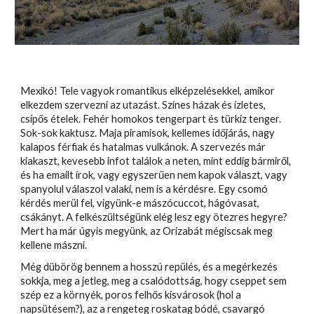
Mexikó! Tele vagyok romantikus elképzelésekkel, amikor
elkezdem szervezni az utazást. Színes házak és ízletes,
csípős ételek. Fehér homokos tengerpart és türkiz tenger.
Sok-sok kaktusz. Maja piramisok, kellemes időjárás, nagy
kalapos férfiak és hatalmas vulkánok. A szervezés már
kiakaszt, kevesebb infot találok a neten, mint eddig bármiről,
és ha emailt írok, vagy egyszerűen nem kapok választ, vagy
spanyolul válaszol valaki, nem is a kérdésre. Egy csomó
kérdés merül fel, vigyünk-e mászócuccot, hágóvasat,
csákányt. A felkészültségünk elég lesz egy ötezres hegyre?
Mert ha már úgyis megyünk, az Orizabát mégiscsak meg
kellene mászni.
Még dübörög bennem a hosszú repülés, és a megérkezés
sokkja, meg a jetleg, meg a csalódottság, hogy cseppet sem
szép ez a környék, poros felhős kisvárosok (hol a
napsütésem?), az a rengeteg roskatag bódé, csavargó