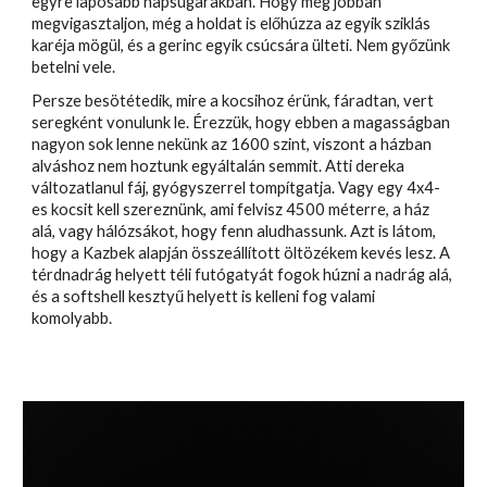
egyre laposabb napsugarakban. Hogy még jobban
megvigasztaljon, még a holdat is előhúzza az egyik sziklás
karéja mögül, és a gerinc egyik csúcsára ülteti. Nem győzünk
betelni vele.
Persze besötétedik, mire a kocsihoz érünk, fáradtan, vert
seregként vonulunk le. Érezzük, hogy ebben a magasságban
nagyon sok lenne nekünk az 1600 szint, viszont a házban
alváshoz nem hoztunk egyáltalán semmit. Atti dereka
változatlanul fáj, gyógyszerrel tompítgatja. Vagy egy 4x4-
es kocsit kell szereznünk, ami felvisz 4500 méterre, a ház
alá, vagy hálózsákot, hogy fenn aludhassunk. Azt is látom,
hogy a Kazbek alapján összeállított öltözékem kevés lesz. A
térdnadrág helyett téli futógatyát fogok húzni a nadrág alá,
és a softshell kesztyű helyett is kelleni fog valami
komolyabb.