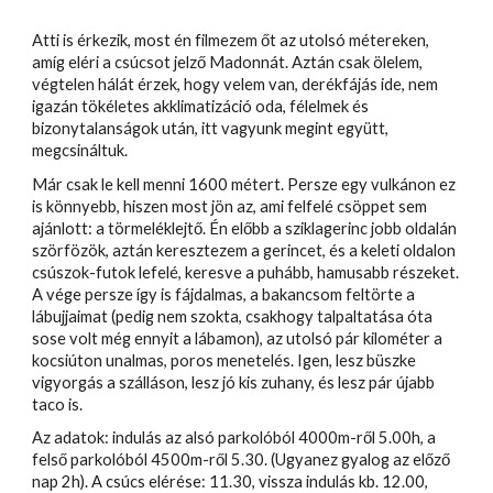
Atti is érkezik, most én filmezem őt az utolsó métereken,
amíg eléri a csúcsot jelző Madonnát. Aztán csak ölelem,
végtelen hálát érzek, hogy velem van, derékfájás ide, nem
igazán tökéletes akklimatizáció oda, félelmek és
bizonytalanságok után, itt vagyunk megint együtt,
megcsináltuk.
Már csak le kell menni 1600 métert. Persze egy vulkánon ez
is könnyebb, hiszen most jön az, ami felfelé csöppet sem
ajánlott: a törmeléklejtő. Én előbb a sziklagerinc jobb oldalán
szörfözök, aztán keresztezem a gerincet, és a keleti oldalon
csúszok-futok lefelé, keresve a puhább, hamusabb részeket.
A vége persze így is fájdalmas, a bakancsom feltörte a
lábujjaimat (pedig nem szokta, csakhogy talpaltatása óta
sose volt még ennyit a lábamon), az utolsó pár kilométer a
kocsiúton unalmas, poros menetelés. Igen, lesz büszke
vigyorgás a szálláson, lesz jó kis zuhany, és lesz pár újabb
taco is.
Az adatok: indulás az alsó parkolóból 4000m-ről 5.00h, a
felső parkolóból 4500m-ről 5.30. (Ugyanez gyalog az előző
nap 2h). A csúcs elérése: 11.30, vissza indulás kb. 12.00,