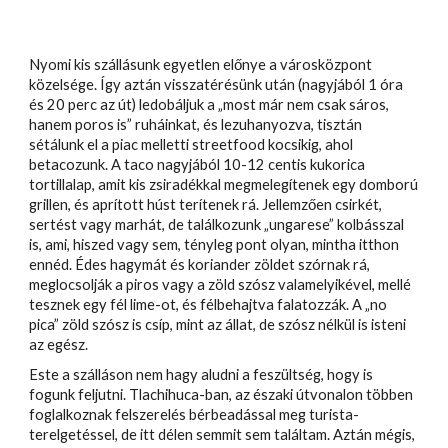
Nyomi kis szállásunk egyetlen előnye a városközpont
közelsége. Így aztán visszatérésünk után (nagyjából 1 óra
és 20 perc az út) ledobáljuk a „most már nem csak sáros,
hanem poros is” ruháinkat, és lezuhanyozva, tisztán
sétálunk el a piac melletti streetfood kocsikig, ahol
betacozunk. A taco nagyjából 10-12 centis kukorica
tortillalap, amit kis zsiradékkal megmelegítenek egy domború
grillen, és aprított húst terítenek rá. Jellemzően csirkét,
sertést vagy marhát, de találkozunk „ungarese” kolbásszal
is, ami, hiszed vagy sem, tényleg pont olyan, mintha itthon
ennéd. Édes hagymát és
koriander zöldet
szórnak rá,
meglocsolják a piros vagy a zöld szósz valamelyikével, mellé
tesznek egy fél lime-ot, és félbehajtva falatozzák. A „no
pica” zöld szósz is csíp, mint az állat, de szósz nélkül is isteni
az egész.
Este a szálláson nem hagy aludni a feszültség, hogy is
fogunk feljutni. Tlachihuca-ban, az északi útvonalon többen
foglalkoznak felszerelés bérbeadással meg turista-
terelgetéssel, de itt délen semmit sem találtam. Aztán mégis,