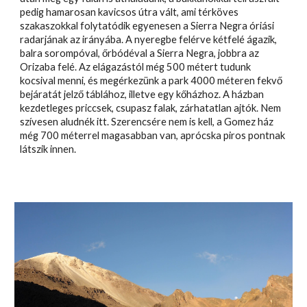
pedig hamarosan kavicsos útra vált, ami térköves
szakaszokkal folytatódik egyenesen a Sierra Negra óriási
radarjának az irányába. A nyeregbe felérve kétfelé ágazik,
balra sorompóval, őrbódéval a Sierra Negra, jobbra az
Orizaba felé. Az elágazástól még 500 métert tudunk
kocsival menni, és megérkezünk a park 4000 méteren fekvő
bejáratát jelző táblához, illetve egy kőházhoz. A házban
kezdetleges priccsek, csupasz falak, zárhatatlan ajtók. Nem
szívesen aludnék itt. Szerencsére nem is kell, a Gomez ház
még 700 méterrel magasabban van, aprócska piros pontnak
látszik innen.