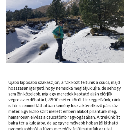
Újabb laposabb szakasz jön, a fák közt feltűnik a csúcs, majd
hosszasan ígérgeti, hogy nemsoká meglátjuk újra, de sehogy
sem jön közelebb, míg egy meredek kaptató alján elérjük
végre az erdőhatárt, 3900 méter körül. Itt reggelizünk, ránk
is fér, szemmel láthatóan kemény lesz a következő párszáz
méter. Egy kiálló szirt mellett emberi alakot pillantunk meg,
hamarosan elvész a csúcstömb ragyogásában. A trekünk itt
balra tér a kuloárba, de az egyre mélyebb hóban jól látható
nyomok jobbról, a füves meredély felől mutatják az utat.